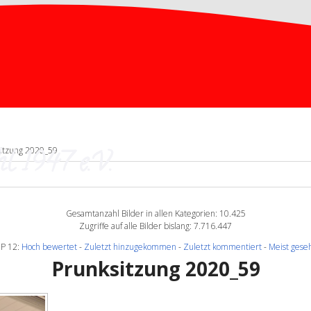
l 1947 e.V.
itzung 2020_59
Gesamtanzahl Bilder in allen Kategorien: 10.425
Zugriffe auf alle Bilder bislang: 7.716.447
P 12:
Hoch bewertet
-
Zuletzt hinzugekommen
-
Zuletzt kommentiert
-
Meist gese
Prunksitzung 2020_59