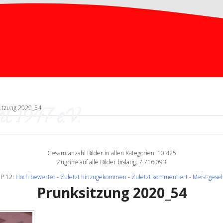
l 1947 e.V.
itzung 2020_54
Gesamtanzahl Bilder in allen Kategorien: 10.425
Zugriffe auf alle Bilder bislang: 7.716.093
P 12:
Hoch bewertet
-
Zuletzt hinzugekommen
-
Zuletzt kommentiert
-
Meist gese
Prunksitzung 2020_54