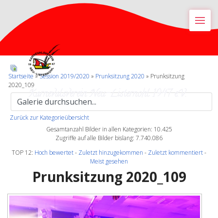
M
Startseite
»
Session 2019/2020
»
Prunksitzung 2020
» Prunksitzung
2020_109
Karnevalsverein Neu-Listernohl 1947 e.V.
Zurück zur Kategorieübersicht
Gesamtanzahl Bilder in allen Kategorien: 10.425
Zugriffe auf alle Bilder bislang: 7.740.086
TOP 12:
Hoch bewertet
-
Zuletzt hinzugekommen
-
Zuletzt kommentiert
-
Meist gesehen
Prunksitzung 2020_109