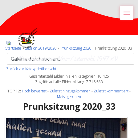
M
Startseite
»
Session 2019/2020
»
Prunksitzung 2020
» Prunksitzung 2020_33
Karnevalsverein Neu-Listernohl 1947 e.V.
Zurück zur Kategorieübersicht
Gesamtanzahl Bilder in allen Kategorien: 10.425
Zugriffe auf alle Bilder bislang: 7.716.583
TOP 12:
Hoch bewertet
-
Zuletzt hinzugekommen
-
Zuletzt kommentiert
-
Meist gesehen
Prunksitzung 2020_33