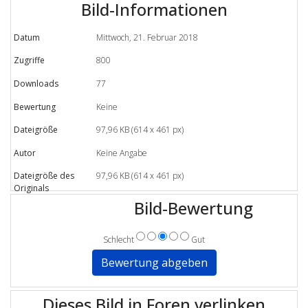
Bild-Informationen
Datum
Mittwoch, 21. Februar 2018
Zugriffe
800
Downloads
77
Bewertung
Keine
Dateigröße
97,96 KB (614 x 461 px)
Autor
Keine Angabe
Dateigröße des
97,96 KB (614 x 461 px)
Originals
Bild-Bewertung
Schlecht
Gut
Dieses Bild in Foren verlinken