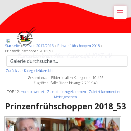
M
Startseite
»
Session 2017/2018
»
Prinzenfrühschoppen 2018
»
Prinzenfrühschoppen 2018_53
Karnevalsverein Neu-Listernohl 1947 e.V.
Zurück zur Kategorieübersicht
Gesamtanzahl Bilder in allen Kategorien: 10.425
Zugriffe auf alle Bilder bislang: 7.739.949
TOP 12:
Hoch bewertet
-
Zuletzt hinzugekommen
-
Zuletzt kommentiert
-
Meist gesehen
Prinzenfrühschoppen 2018_53