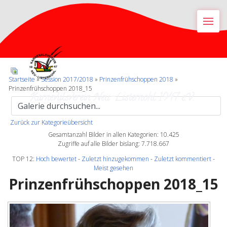
M
Startseite
»
Session 2017/2018
»
Prinzenfrühschoppen 2018
»
Prinzenfrühschoppen 2018_15
Karnevalsverein Neu-Listernohl 1947 e.V.
Zurück zur Kategorieübersicht
Gesamtanzahl Bilder in allen Kategorien: 10.425
Zugriffe auf alle Bilder bislang: 7.718.667
TOP 12:
Hoch bewertet
-
Zuletzt hinzugekommen
-
Zuletzt kommentiert
-
Meist gesehen
Prinzenfrühschoppen 2018_15