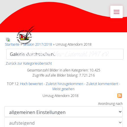
M
Startseite
»
Session 2017/2018
» Umzug Attendorn 2018
Karnevalsverein Neu-Listernohl 1947 e.V.
Zurück zur Kategorieübersicht
Gesamtanzahl Bilder in allen Kategorien: 10.425
Zugriffe auf alle Bilder bislang: 7.721.216
TOP 12:
Hoch bewertet
-
Zuletzt hinzugekommen
-
Zuletzt kommentiert
-
Meist gesehen
Umzug Attendorn 2018
Anordnung nach