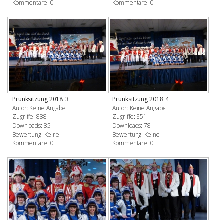
Kommentare: 0
Kommentare: 0
Prunksitzung 2018_3
Prunksitzung 2018_4
Autor: Keine Angabe
Autor: Keine Angabe
Zugriffe: 888
Zugriffe: 851
Downloads: 85
Downloads: 78
Bewertung: Keine
Bewertung: Keine
Kommentare: 0
Kommentare: 0