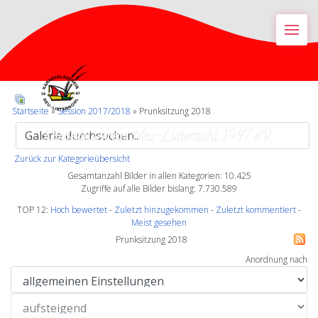
M
Startseite
»
Session 2017/2018
» Prunksitzung 2018
Karnevalsverein Neu-Listernohl 1947 e.V.
Zurück zur Kategorieübersicht
Gesamtanzahl Bilder in allen Kategorien: 10.425
Zugriffe auf alle Bilder bislang: 7.730.589
TOP 12:
Hoch bewertet
-
Zuletzt hinzugekommen
-
Zuletzt kommentiert
-
Meist gesehen
Prunksitzung 2018
Anordnung nach