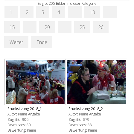
Es gibt 205 Bilder in dieser Kategorie
1
2
3
4
…
10
…
15
…
20
…
25
26
Weiter
Ende
Prunksitzung 2018_1
Prunksitzung 2018_2
Autor: Keine Angabe
Autor: Keine Angabe
Zugriffe: 906
Zugriffe: 879
Downloads: 80
Downloads: 88
Bewertung: Keine
Bewertung: Keine