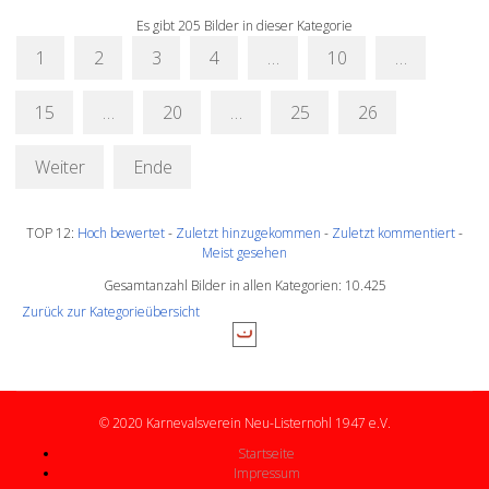
Es gibt 205 Bilder in dieser Kategorie
1
2
3
4
…
10
…
15
…
20
…
25
26
Weiter
Ende
TOP 12:
Hoch bewertet
-
Zuletzt hinzugekommen
-
Zuletzt kommentiert
-
Meist gesehen
Gesamtanzahl Bilder in allen Kategorien: 10.425
Zurück zur Kategorieübersicht
© 2020 Karnevalsverein Neu-Listernohl 1947 e.V.
Startseite
Impressum