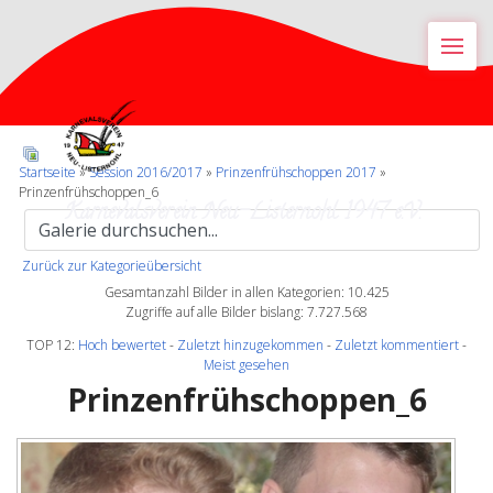
M
Startseite
»
Session 2016/2017
»
Prinzenfrühschoppen 2017
»
Prinzenfrühschoppen_6
Karnevalsverein Neu-Listernohl 1947 e.V.
Zurück zur Kategorieübersicht
Gesamtanzahl Bilder in allen Kategorien: 10.425
Zugriffe auf alle Bilder bislang: 7.727.568
TOP 12:
Hoch bewertet
-
Zuletzt hinzugekommen
-
Zuletzt kommentiert
-
Meist gesehen
Prinzenfrühschoppen_6