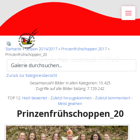
M
Startseite
»
Session 2016/2017
»
Prinzenfrühschoppen 2017
»
Prinzenfrühschoppen_20
Karnevalsverein Neu-Listernohl 1947 e.V.
Zurück zur Kategorieübersicht
Gesamtanzahl Bilder in allen Kategorien: 10.425
Zugriffe auf alle Bilder bislang: 7.729.242
TOP 12:
Hoch bewertet
-
Zuletzt hinzugekommen
-
Zuletzt kommentiert
-
Meist gesehen
Prinzenfrühschoppen_20