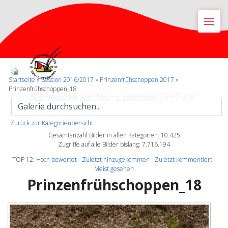
M
Startseite
»
Session 2016/2017
»
Prinzenfrühschoppen 2017
»
Prinzenfrühschoppen_18
Karnevalsverein Neu-Listernohl 1947 e.V.
Zurück zur Kategorieübersicht
Gesamtanzahl Bilder in allen Kategorien: 10.425
Zugriffe auf alle Bilder bislang: 7.716.194
TOP 12:
Hoch bewertet
-
Zuletzt hinzugekommen
-
Zuletzt kommentiert
-
Meist gesehen
Prinzenfrühschoppen_18