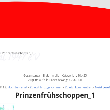
l 1947 e.V.
» Prinzenfrühschoppen_1
Gesamtanzahl Bilder in allen Kategorien: 10.425
Zugriffe auf alle Bilder bislang: 7.720.908
P 12:
Hoch bewertet
-
Zuletzt hinzugekommen
-
Zuletzt kommentiert
-
Meist gese
Prinzenfrühschoppen_1