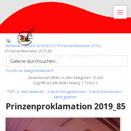
M
Startseite
»
Session 2018/2019
»
Prinzenproklamation 2019
»
Prinzenproklamation 2019_85
Karnevalsverein Neu-Listernohl 1947 e.V.
Zurück zur Kategorieübersicht
Gesamtanzahl Bilder in allen Kategorien: 10.425
Zugriffe auf alle Bilder bislang: 7.724.012
TOP 12:
Hoch bewertet
-
Zuletzt hinzugekommen
-
Zuletzt kommentiert
-
Meist gesehen
Prinzenproklamation 2019_85