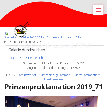
M
Startseite
»
Session 2018/2019
»
Prinzenproklamation 2019
»
Prinzenproklamation 2019_71
Karnevalsverein Neu-Listernohl 1947 e.V.
Zurück zur Kategorieübersicht
Gesamtanzahl Bilder in allen Kategorien: 10.425
Zugriffe auf alle Bilder bislang: 7.716.509
TOP 12:
Hoch bewertet
-
Zuletzt hinzugekommen
-
Zuletzt kommentiert
-
Meist gesehen
Prinzenproklamation 2019_71