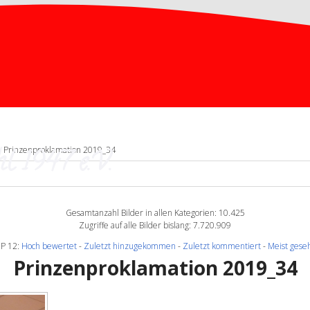
l 1947 e.V.
 Prinzenproklamation 2019_34
Gesamtanzahl Bilder in allen Kategorien: 10.425
Zugriffe auf alle Bilder bislang: 7.720.909
P 12:
Hoch bewertet
-
Zuletzt hinzugekommen
-
Zuletzt kommentiert
-
Meist gese
Prinzenproklamation 2019_34