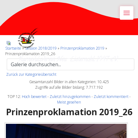
M
Startseite
»
Session 2018/2019
»
Prinzenproklamation 2019
»
Prinzenproklamation 2019_26
Karnevalsverein Neu-Listernohl 1947 e.V.
Zurück zur Kategorieübersicht
Gesamtanzahl Bilder in allen Kategorien: 10.425
Zugriffe auf alle Bilder bislang: 7.717.192
TOP 12:
Hoch bewertet
-
Zuletzt hinzugekommen
-
Zuletzt kommentiert
-
Meist gesehen
Prinzenproklamation 2019_26