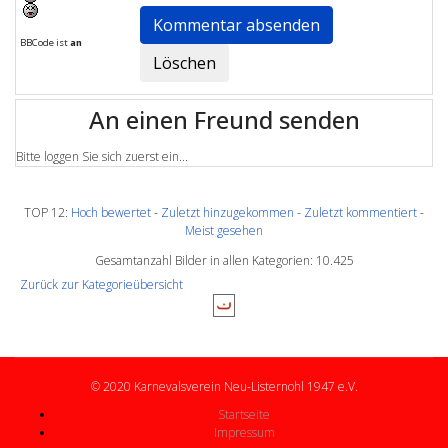
BBCode ist
an
An einen Freund senden
Bitte loggen Sie sich zuerst ein...
TOP 12:
Hoch bewertet
-
Zuletzt hinzugekommen
-
Zuletzt kommentiert
-
Meist gesehen
Gesamtanzahl Bilder in allen Kategorien: 10.425
Zurück zur Kategorieübersicht
© 2020 Karnevalsverein Neu-Listernohl 1947 e.V.
Startseite
Impressum