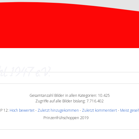
l 1947 e.V.
Gesamtanzahl Bilder in allen Kategorien: 10.425
Zugriffe auf alle Bilder bislang: 7.716.402
P 12:
Hoch bewertet
-
Zuletzt hinzugekommen
-
Zuletzt kommentiert
-
Meist gese
Prinzenfrühschoppen 2019