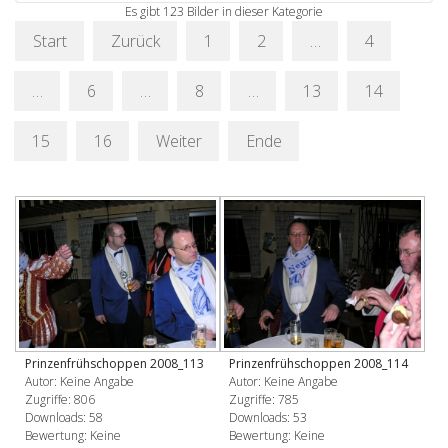
Es gibt 123 Bilder in dieser Kategorie
Start
Zurück
1
2
…
4
…
6
…
8
…
13
14
15
16
Weiter
Ende
Prinzenfrühschoppen 2008_113
Prinzenfrühschoppen 2008_114
Autor: Keine Angabe
Autor: Keine Angabe
Zugriffe: 806
Zugriffe: 785
Downloads: 58
Downloads: 53
Bewertung: Keine
Bewertung: Keine