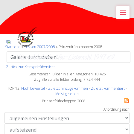
M
Startseite
»
Session 2007/2008
» Prinzenfrühschoppen 2008
Karnevalsverein Neu-Listernohl 1947 e.V.
Zurück zur Kategorieübersicht
Gesamtanzahl Bilder in allen Kategorien: 10.425
Zugriffe auf alle Bilder bislang: 7.724.444
TOP 12:
Hoch bewertet
-
Zuletzt hinzugekommen
-
Zuletzt kommentiert
-
Meist gesehen
Prinzenfrühschoppen 2008
Anordnung nach