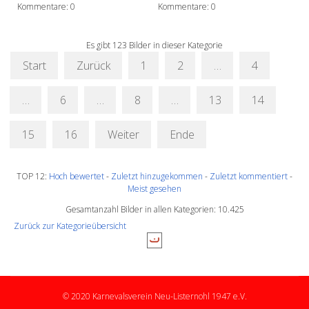
Kommentare: 0
Kommentare: 0
Es gibt 123 Bilder in dieser Kategorie
Start
Zurück
1
2
…
4
…
6
…
8
…
13
14
15
16
Weiter
Ende
TOP 12:
Hoch bewertet
-
Zuletzt hinzugekommen
-
Zuletzt kommentiert
-
Meist gesehen
Gesamtanzahl Bilder in allen Kategorien: 10.425
Zurück zur Kategorieübersicht
© 2020 Karnevalsverein Neu-Listernohl 1947 e.V.