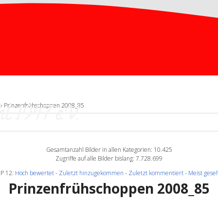
l 1947 e.V.
» Prinzenfrühschoppen 2008_85
Gesamtanzahl Bilder in allen Kategorien: 10.425
Zugriffe auf alle Bilder bislang: 7.728.699
P 12:
Hoch bewertet
-
Zuletzt hinzugekommen
-
Zuletzt kommentiert
-
Meist gese
Prinzenfrühschoppen 2008_85