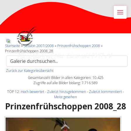
M
Startseite
»
Session 2007/2008
»
Prinzenfrühschoppen 2008
»
Prinzenfrühschoppen 2008_28
Karnevalsverein Neu-Listernohl 1947 e.V.
Zurück zur Kategorieübersicht
Gesamtanzahl Bilder in allen Kategorien: 10.425
Zugriffe auf alle Bilder bislang: 7.716.589
TOP 12:
Hoch bewertet
-
Zuletzt hinzugekommen
-
Zuletzt kommentiert
-
Meist gesehen
Prinzenfrühschoppen 2008_28