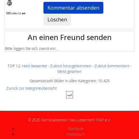
BBCode ist
an
An einen Freund senden
Bitte loggen Sie sich zuerst ein...
TOP 12:
Hoch bewertet
-
Zuletzt hinzugekommen
-
Zuletzt kommentiert
-
Meist gesehen
Gesamtanzahl Bilder in allen Kategorien: 10.425
Zurück zur Kategorieübersicht
© 2020 Karnevalsverein Neu-Listernohl 1947 e.V.
Startseite
Impressum