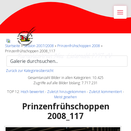
M
Startseite
»
Session 2007/2008
»
Prinzenfrühschoppen 2008
»
Prinzenfrühschoppen 2008_117
Karnevalsverein Neu-Listernohl 1947 e.V.
Zurück zur Kategorieübersicht
Gesamtanzahl Bilder in allen Kategorien: 10.425
Zugriffe auf alle Bilder bislang: 7.717.231
TOP 12:
Hoch bewertet
-
Zuletzt hinzugekommen
-
Zuletzt kommentiert
-
Meist gesehen
Prinzenfrühschoppen
2008_117