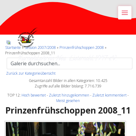
M
Startseite
»
Session 2007/2008
»
Prinzenfrühschoppen 2008
»
Prinzenfrühschoppen 2008_11
Karnevalsverein Neu-Listernohl 1947 e.V.
Zurück zur Kategorieübersicht
Gesamtanzahl Bilder in allen Kategorien: 10.425
Zugriffe auf alle Bilder bislang: 7.716.739
TOP 12:
Hoch bewertet
-
Zuletzt hinzugekommen
-
Zuletzt kommentiert
-
Meist gesehen
Prinzenfrühschoppen 2008_11